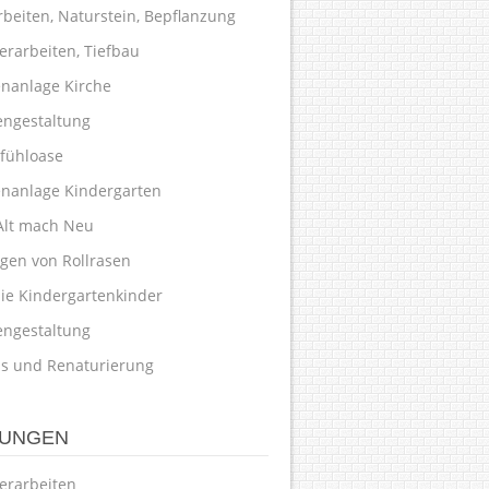
rbeiten, Naturstein, Bepflanzung
erarbeiten, Tiefbau
nanlage Kirche
engestaltung
fühloase
nanlage Kindergarten
Alt mach Neu
egen von Rollrasen
die Kindergartenkinder
engestaltung
ss und Renaturierung
TUNGEN
erarbeiten