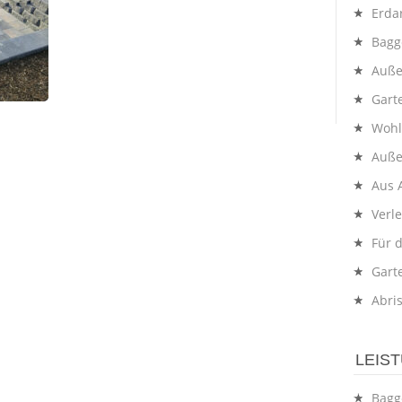
Erda
Bagg
Auße
Gart
Wohl
Auße
Aus 
Verl
Für 
Gart
Abri
LEIS
Bagg