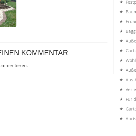
Festp
Baum
Erda
Bagg
Auße
Gart
 EINEN KOMMENTAR
Wohl
kommentieren.
Auße
Aus 
Verl
Für 
Gart
Abri