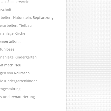
latz Siedlerverein
schnitt
rbeiten, Naturstein, Bepflanzung
erarbeiten, Tiefbau
nanlage Kirche
engestaltung
fühloase
nanlage Kindergarten
Alt mach Neu
egen von Rollrasen
die Kindergartenkinder
engestaltung
ss und Renaturierung