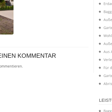
Erda
Bagg
Auße
Gart
Wohl
Auße
Aus 
 EINEN KOMMENTAR
Verl
kommentieren.
Für 
Gart
Abri
LEIS
Bagg