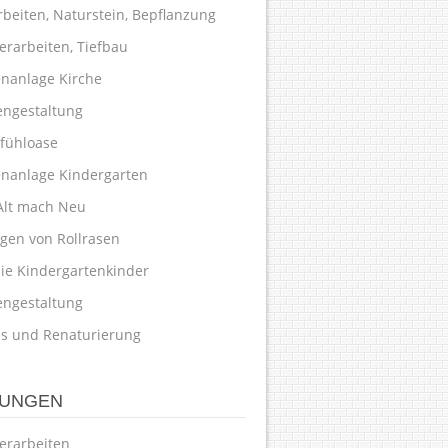
rbeiten, Naturstein, Bepflanzung
erarbeiten, Tiefbau
nanlage Kirche
engestaltung
fühloase
nanlage Kindergarten
Alt mach Neu
egen von Rollrasen
die Kindergartenkinder
engestaltung
ss und Renaturierung
TUNGEN
erarbeiten