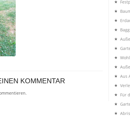
Festp
Baum
Erda
Bagg
Auße
Gart
Wohl
Auße
Aus 
 EINEN KOMMENTAR
Verl
kommentieren.
Für 
Gart
Abri