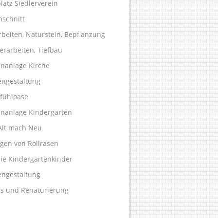
latz Siedlerverein
schnitt
rbeiten, Naturstein, Bepflanzung
erarbeiten, Tiefbau
nanlage Kirche
engestaltung
fühloase
nanlage Kindergarten
Alt mach Neu
egen von Rollrasen
die Kindergartenkinder
engestaltung
ss und Renaturierung