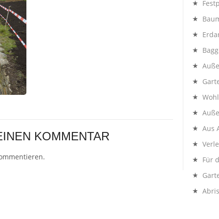
Festp
Baum
Erda
Bagg
Auße
Gart
Wohl
Auße
Aus 
 EINEN KOMMENTAR
Verl
kommentieren.
Für 
Gart
Abri