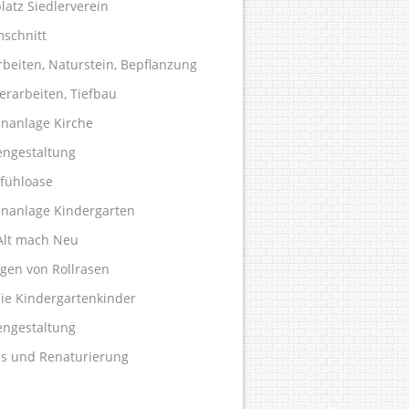
latz Siedlerverein
schnitt
rbeiten, Naturstein, Bepflanzung
erarbeiten, Tiefbau
nanlage Kirche
engestaltung
fühloase
nanlage Kindergarten
Alt mach Neu
egen von Rollrasen
die Kindergartenkinder
engestaltung
ss und Renaturierung